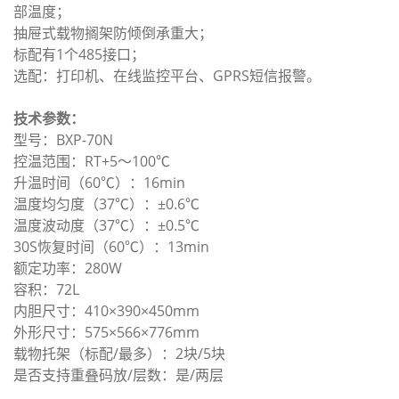
部温度；
抽屉式载物搁架防倾倒承重大；
标配有1个485接口；
选配：打印机、在线监控平台、GPRS短信报警。
技术参数：
型号：BXP-70N
控温范围：RT+5～100℃
升温时间（60℃）：16min
温度均匀度（37℃）：±0.6℃
温度波动度（37℃）：±0.5℃
30S恢复时间（60℃）：13min
额定功率：280W
容积：72L
内胆尺寸：410×390×450mm
外形尺寸：575×566×776mm
载物托架（标配/最多）：2块/5块
是否支持重叠码放/层数：是/两层