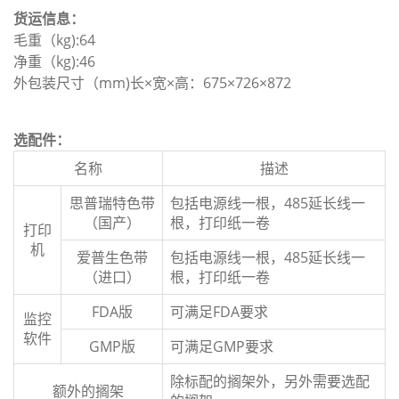
货运信息：
毛重（kg):64
净重（kg):46
外包装尺寸（mm)长×宽×高：675×726×872
选配件：
名称
描述
思普瑞特色带
包括电源线一根，485延长线一
（国产）
根，打印纸一卷
打印
机
爱普生色带
包括电源线一根，485延长线一
（进口）
根，打印纸一卷
FDA版
可满足FDA要求
监控
软件
GMP版
可满足GMP要求
除标配的搁架外，另外需要选配
额外的搁架